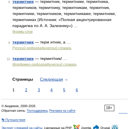
термитник
— термитник, термитники, термитника,
8
термитников, термитнику, термитникам, термитник,
термитники, термитником, термитниками, термитнике,
термитниках (Источник: «Полная акцентуированная
парадигма по А. А. Зализняку») …
Формы слов
термитник
— терм итник, а …
9
Русский орфографический словарь
термитник
— термит/ник/ …
10
Морфемно-орфографический словарь
Страницы
Следующая
→
1
2
3
4
5
6
© Академик, 2000-2026
18+
Обратная связь:
Техподдержка
,
Реклама на сайте
👣 Путешествия
Экспорт словарей на сайты
, сделанные на PHP,
Joomla,
Drupal,