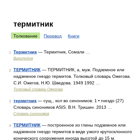
термитник
Толкование
Перевод
Книги
Термитник
— Термитник, Сомали …
1
Википедия
ТЕРМИТНИК
— ТЕРМИТНИК, а, муж. Подземное или
2
надземное гнездо термитов. Толковый словарь Ожегова.
С.И. Ожегов, Н.Ю. Шведова. 1949 1992 …
Толковый словарь Ожегова
термитник
— сущ., кол во синонимов: 1 • гнездо (27)
3
Словарь синонимов ASIS. В.Н. Тришин. 2013 …
Словарь синонимов
ТЕРМИТНИК
— построенное из глины подземное или
4
надземное гнездо термитов в виде узкого крутосклонного
конического сооружения иногда высотой до 15 м.