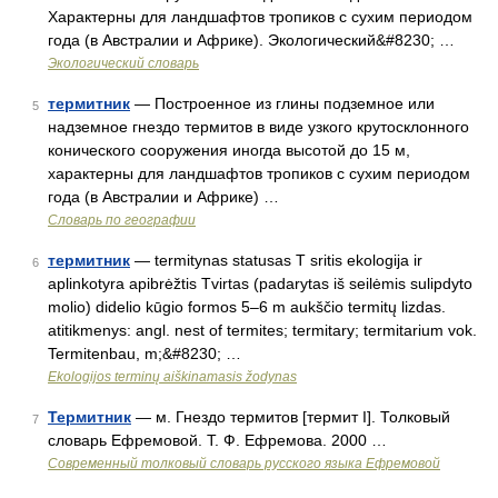
Характерны для ландшафтов тропиков с сухим периодом
года (в Австралии и Африке). Экологический&#8230; …
Экологический словарь
термитник
— Построенное из глины подземное или
5
надземное гнездо термитов в виде узкого крутосклонного
конического сооружения иногда высотой до 15 м,
характерны для ландшафтов тропиков с сухим периодом
года (в Австралии и Африке) …
Словарь по географии
термитник
— termitynas statusas T sritis ekologija ir
6
aplinkotyra apibrėžtis Tvirtas (padarytas iš seilėmis sulipdyto
molio) didelio kūgio formos 5–6 m aukščio termitų lizdas.
atitikmenys: angl. nest of termites; termitary; termitarium vok.
Termitenbau, m;&#8230; …
Ekologijos terminų aiškinamasis žodynas
Термитник
— м. Гнездо термитов [термит I]. Толковый
7
словарь Ефремовой. Т. Ф. Ефремова. 2000 …
Современный толковый словарь русского языка Ефремовой